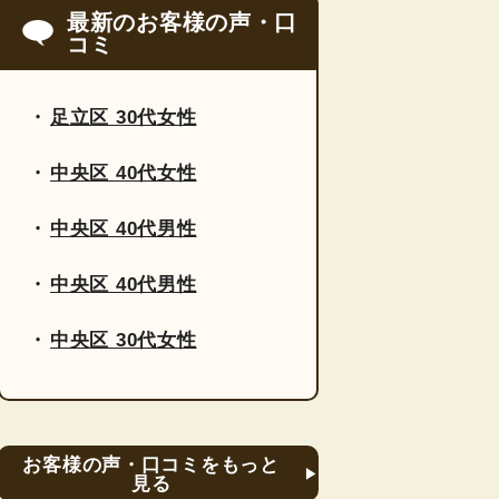
最新のお客様の声・口
コミ
足立区 30代女性
中央区 40代女性
中央区 40代男性
中央区 40代男性
中央区 30代女性
お客様の声・口コミをもっと
見る