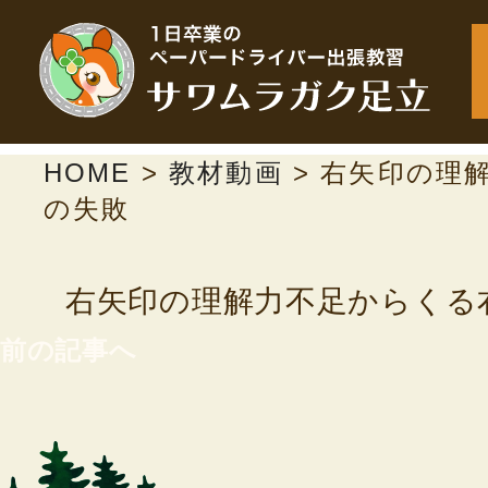
HOME
>
教材動画
>
右矢印の理
の失敗
右矢印の理解力不足からくる
前の記事へ