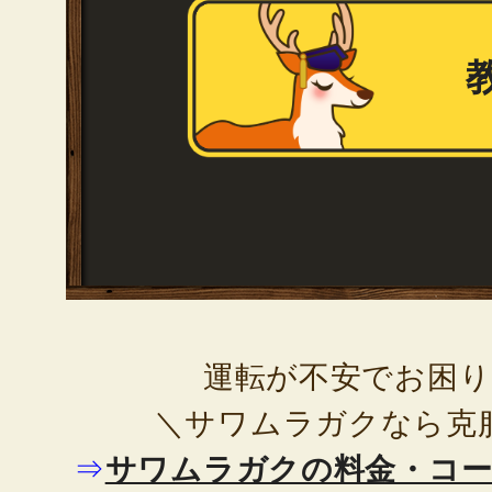
運転が不安でお困
＼サワムラガクなら克
⇒
サワムラガクの料金・コ