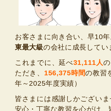
お客さまに向き合い、早10
東最大級
の会社に成長してい
これまでに、延べ
31,111人
の
ただき、
156,375時間
の教習を
年～2025年度実績）
皆さまには感謝しかございま
安心・丁寧な教習を心がけ、