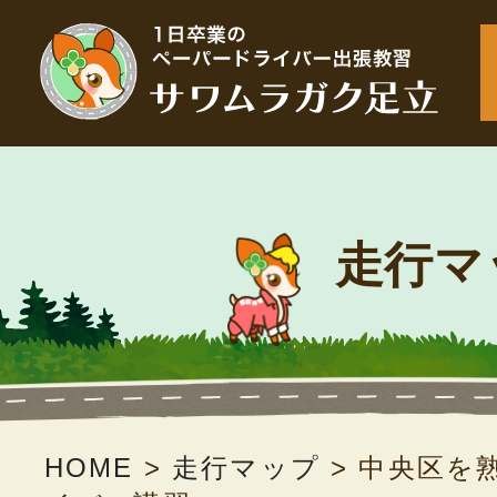
走行マ
HOME
>
走行マップ
>
中央区を